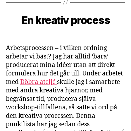
k
1
6
B
/
En kreativ process
Categories
D
y
E
0
H
S
2
I
a
Post
Post
/
G
n
author
date
2
N
n
Arbetsprocessen – i vilken ordning
0
I
a
L
2
arbetar vi bäst? Jag har alltid ‘bara’
L
3
U
producerat mina idéer utan att direkt
S
formulera hur det går till. Under arbetet
T
R
med
Döbra ateljé
skulle jag i samarbete
A
T
med andra kreativa hjärnor, med
I
begränsat tid, producera själva
O
N
workshop-tillfällena, så satte vi ord på
K
den kreativa processen. Denna
O
N
punktlista har jag sedan dess
S
T