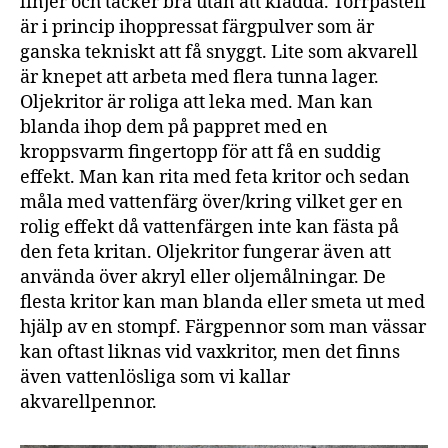
linjer och täcker bra utan att kladda. Torrpastell
är i princip ihoppressat färgpulver som är
ganska tekniskt att få snyggt. Lite som akvarell
är knepet att arbeta med flera tunna lager.
Oljekritor är roliga att leka med. Man kan
blanda ihop dem på pappret med en
kroppsvarm fingertopp för att få en suddig
effekt. Man kan rita med feta kritor och sedan
måla med vattenfärg över/kring vilket ger en
rolig effekt då vattenfärgen inte kan fästa på
il
den feta kritan. Oljekritor fungerar även att
l
u
använda över akryl eller oljemålningar. De
s
flesta kritor kan man blanda eller smeta ut med
t
hjälp av en stompf. Färgpennor som man vässar
r
kan oftast liknas vid vaxkritor, men det finns
a
även vattenlösliga som vi kallar
ti
akvarellpennor.
o
n