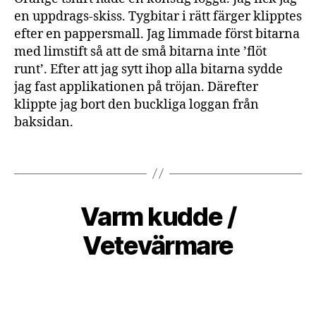
d
en uppdrags-skiss. Tygbitar i rätt färger klipptes
s
efter en pappersmall. Jag limmade först bitarna
ö
med limstift så att de små bitarna inte ’flöt
m
n
runt’. Efter att jag sytt ihop alla bitarna sydde
a
jag fast applikationen på tröjan. Därefter
d
,
klippte jag bort den buckliga loggan från
k
baksidan.
o
n
Tags
s
u
m
0
ti
Varm kudde /
Categories
S
9
A
o
B
L
/
Vetevärmare
n
,
y
M
0
la
A
H
9
p
G
a
Post
Post
U
/
p
n
author
date
N
2
a
D
n
0
o