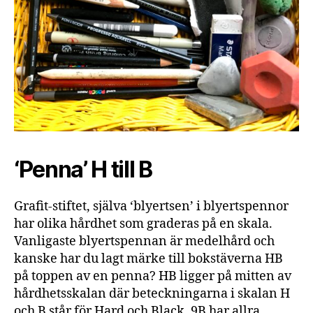
R
D
L
I
S
T
A
‘Penna’ H till B
Grafit-stiftet, själva ‘blyertsen’ i blyertspennor
har olika hårdhet som graderas på en skala.
Vanligaste blyertspennan är medelhård och
kanske har du lagt märke till bokstäverna HB
på toppen av en penna? HB ligger på mitten av
hårdhetsskalan där beteckningarna i skalan H
och B står för Hard och Black. 9B har allra