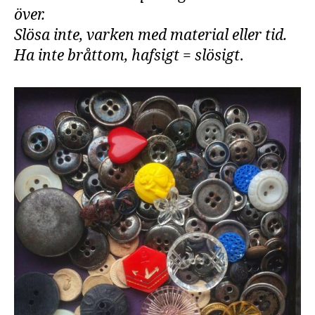
över.
Slösa inte, varken med material eller tid.
Ha inte bråttom, hafsigt = slösigt
.
kr
e
a
ti
vi
t
e
t
,
k
ul
t
ur
,
le
kt
io
n
,