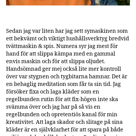
I
N
G
S
A
Sedan jag var liten har jag sett symaskinen som
L
M
ett bekvämt och viktigt hushållsverktyg bredvid
A
tvättmaskin & spis. Numera syr jag mest för
G
U
hand för att slippa kämpa med en gammal
N
envis maskin och för att slippa oljudet.
D
I
Handsömnad ger mej också lite mer kontroll
över var stygnen och tygbitarna hamnar. Det är
en behaglig meditation som får ta sin tid. Jag
försöker fixa och laga kläder som en
regelbunden rutin för att fix-högen inte ska
svämma över och jag har på så vis en
regelbunden och opretentiös kanal för min
kreativitet. Att laga skador och slitage på sina
kläder är en självklarhet för att spara på både