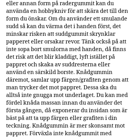
eller annan form på radergummit kan du
använda en hobbykniv för att skära det till den
form du önskar. Om du använder ett smulande
sudd så kan du värma det i handen först, det
minskar risken att suddgummit skrynklar
papperet eller orsakar revor. Tänk också på att
inte sopa bort smulorna med handen, då finns
det risk att det blir kladdigt, lyft istället på
pappret och skaka av suddresterna eller
använd en särskild borste. Knådgummin
däremot, samlar upp färgen/grafiten genom att
man trycker det mot pappret. Dessa ska du
alltså inte gnugga mot underlaget. Du kan med
fördel knåda massan innan du använder det
första gången, då exponerar du insidan som är
bäst på att ta upp färgen eller grafiten i din
teckning. Knådgummin är mer skonsamt mot
pappret. Förväxla inte knådgummit med