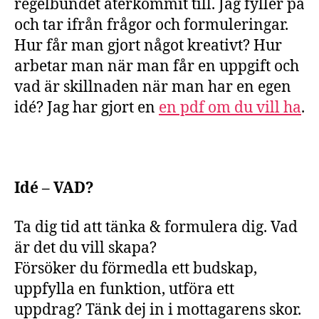
regelbundet återkommit till. Jag fyller på
O
och tar ifrån frågor och formuleringar.
R
D
Hur får man gjort något kreativt? Hur
L
I
arbetar man när man får en uppgift och
S
vad är skillnaden när man har en egen
T
A
idé? Jag har gjort en
en pdf om du vill ha
.
Idé – VAD?
Ta dig tid att tänka & formulera dig. Vad
är det du vill skapa?
Försöker du förmedla ett budskap,
uppfylla en funktion, utföra ett
uppdrag? Tänk dej in i mottagarens skor.