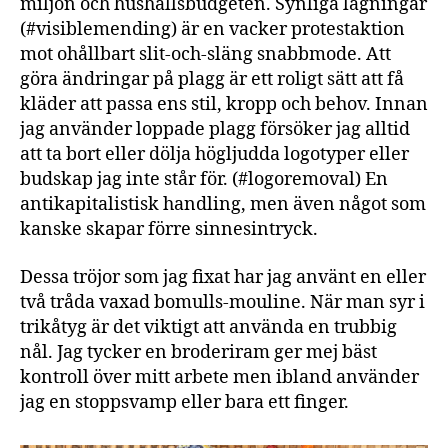
miljön och hushållsbudgeten. Synliga lagningar
(#visiblemending) är en vacker protestaktion
mot ohållbart slit-och-släng snabbmode. Att
göra ändringar på plagg är ett roligt sätt att få
kläder att passa ens stil, kropp och behov. Innan
jag använder loppade plagg försöker jag alltid
att ta bort eller dölja högljudda logotyper eller
budskap jag inte står för. (#logoremoval) En
antikapitalistisk handling, men även något som
kanske skapar förre sinnesintryck.
Dessa tröjor som jag fixat har jag använt en eller
två tråda vaxad bomulls-mouline. När man syr i
trikåtyg är det viktigt att använda en trubbig
nål. Jag tycker en broderiram ger mej bäst
kontroll över mitt arbete men ibland använder
jag en stoppsvamp eller bara ett finger.