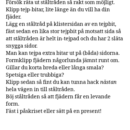
Försök räta ut ståltråden så rakt som möjligt.
Klipp tejp-bitar, lite länge än du vill ha din
fjäder.
Lägg en ståltråd på klistersidan av en tejpbit,
fäst sedan en lika stor tejpbit på motsatt sida så
att ståltråden är helt in-tejpad och du har 2 släta
snygga sidor.
Man kan tejpa extra bitar ut på (båda) sidorna.
Formklipp fjädern någorlunda jämnt runt om.
Gillar du korta breda eller långa smala?
Spetsiga eller trubbiga?
Klipp sedan så fint du kan tunna hack
nästan
hela vägen in till ståltråden.
Böj ståltråden så att fjädern får en levande
form.
Fäst i påskriset eller sätt på en present!
p
å
Tags
s