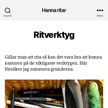
Hanna ritar
Search
Menu
2
0
B
/
Ritverktyg
Categories
I
y
L
0
H
L
9
U
a
Post
Post
/
S
n
author
date
2
T
n
R
Gillar man att rita så kan det vara bra att kunna
0
a
A
namnen på de viktigaste verktygen. Här
2
T
3
försöker jag summera grunderna.
I
O
N
K
O
N
S
T
O