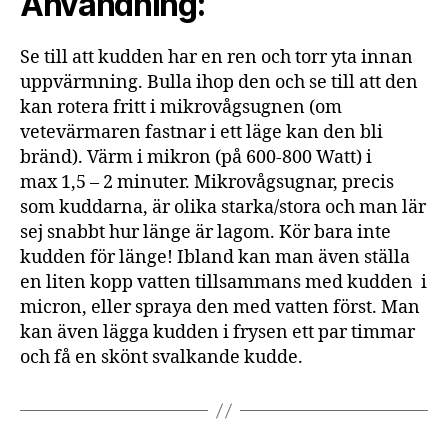
Användning:
Se till att kudden har en ren och torr yta innan
uppvärmning. Bulla ihop den och se till att den
kan rotera fritt i mikrovågsugnen (om
vetevärmaren fastnar i ett läge kan den bli
bränd). Värm i mikron (på 600-800 Watt) i
max 1,5 – 2 minuter. Mikrovågsugnar, precis
som kuddarna, är olika starka/stora och man lär
sej snabbt hur länge är lagom. Kör bara inte
kudden för länge! Ibland kan man även ställa
en liten kopp vatten tillsammans med kudden i
micron, eller spraya den med vatten först. Man
kan även lägga kudden i frysen ett par timmar
och få en skönt svalkande kudde.
1
4
B