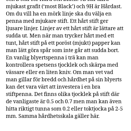
mjukast grafit (‘most Black’) och 9H är Hårdast.
Om du vill ha en mörk linje ska du välja en
penna med mjukare stift. Ett hårt stift ger
ljusare linjer. Linjer av ett hårt stift är lättare att
sudda ut. Men när man trycker hårt med ett
tunt, hårt stift på ett poröst (mjukt) papper kan
man lätt göra spår som inte går att sudda bort.
En vanlig blyertspenna i trä kan man
kontrollera spetsens tjocklek och skärpa med
vässare eller en liten kniv. Om man vet vad
man gillar för bredd och hårdhet på sin blyerts
kan det vara värt att investera i en bra
stiftpenna. Det finns olika tjocklek på stift där
de vanligaste är 0.5 och 0.7 men man kan även
hitta riktigt tunna som 0.2 eller toktjocka på 2-5
mm. Samma hårdhetsskala gäller här.